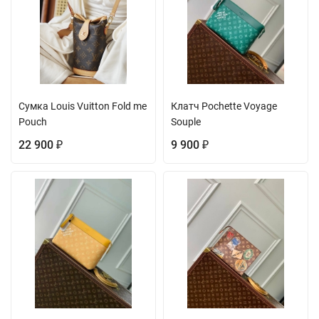
Сумка Louis Vuitton Fold me
Клатч Pochette Voyage
Pouch
Souple
22 900
9 900
₽
₽