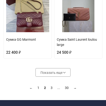
Сумка GG Marmont
Сумка Saint Laurent loulou
large
22 400
24 500
₽
₽
Показать еще
←
1
2
3
...
30
→