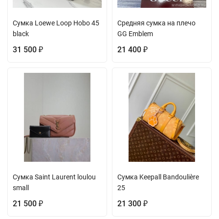
Сумка Loewe Loop Hobo 45
Средняя сумка на плечо
black
GG Emblem
31 500
21 400
₽
₽
Сумка Saint Laurent loulou
Сумка Keepall Bandoulière
small
25
21 500
21 300
₽
₽