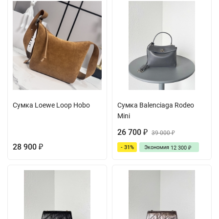
Сумка Loewe Loop Hobo
Сумка Balenciaga Rodeo
Mini
26 700
₽
39 000
₽
28 900
- 31%
Экономия
₽
12 300
₽