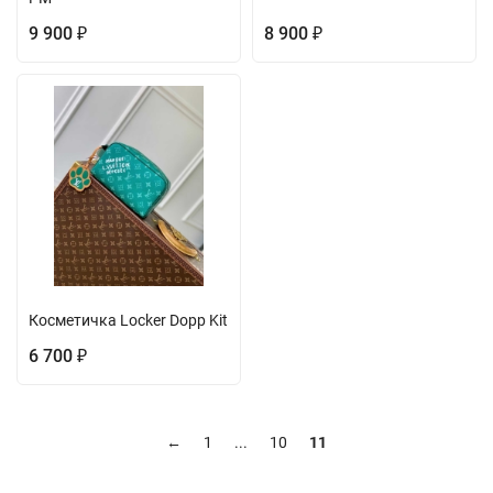
9 900
8 900
₽
₽
Косметичка Locker Dopp Kit
6 700
₽
←
1
...
10
11