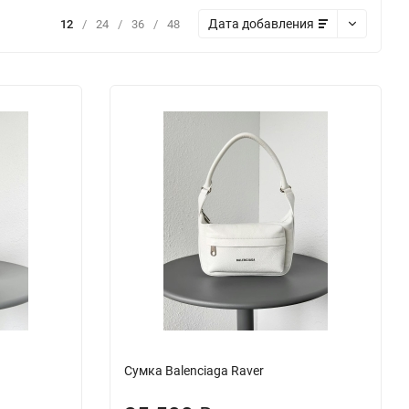
Дата добавления
12
/
24
/
36
/
48
Сумка Balenciaga Raver