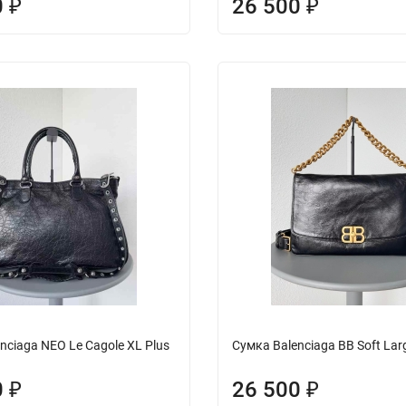
0
26 500
₽
₽
nciaga NEO Le Cagole XL Plus
Сумка Balenciaga BB Soft Lar
0
26 500
₽
₽