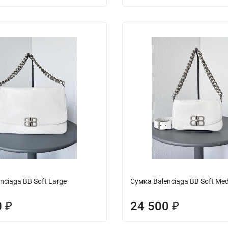
nciaga BB Soft Large
Сумка Balenciaga BB Soft Me
0
24 500
₽
₽