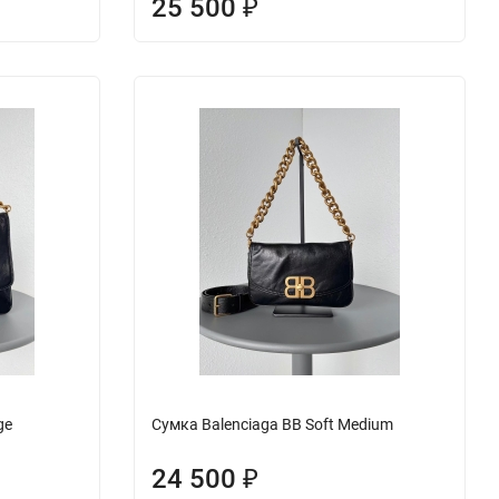
25 500
₽
ge
Сумка Balenciaga BB Soft Medium
24 500
₽