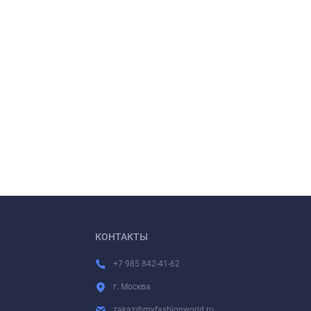
КОНТАКТЫ
+7 985 842-41-62
г. Москва
zakaz@myfashionworld.ru