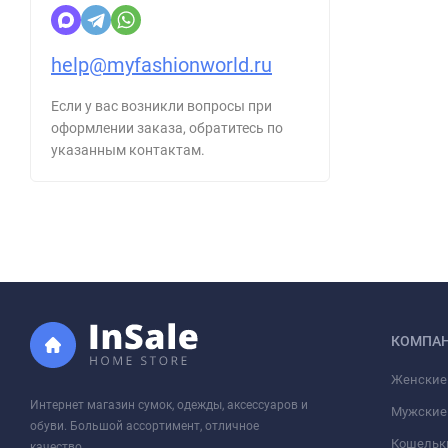
help@myfashionworld.ru
Если у вас возникли вопросы при
оформлении заказа, обратитесь по
указанным контактам.
КОМПА
Женские
Интернет магазин сумок, одежды, аксессуаров и
Мужские
обуви. Большой ассортимент, отличное
Кошельк
качество.