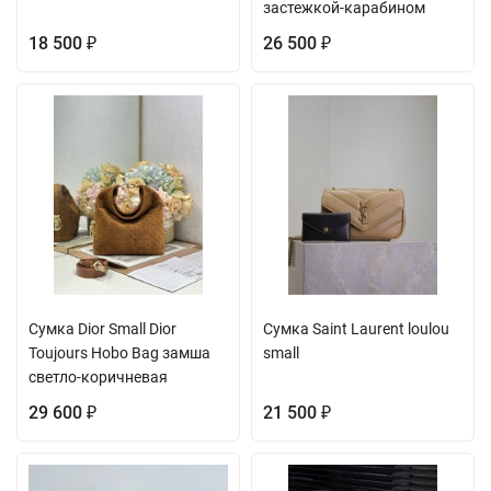
застежкой-карабином
18 500
26 500
₽
₽
Сумка Dior Small Dior
Сумка Saint Laurent loulou
Toujours Hobo Bag замша
small
светло-коричневая
29 600
21 500
₽
₽