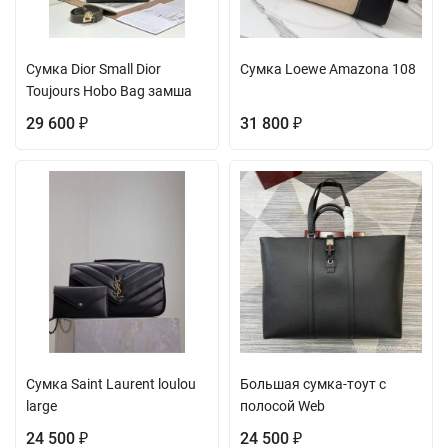
Сумка Dior Small Dior
Сумка Loewe Amazona 108
Toujours Hobo Bag замша
29 600
31 800
₽
₽
Сумка Saint Laurent loulou
Большая сумка-тоут с
large
полосой Web
24 500
24 500
₽
₽