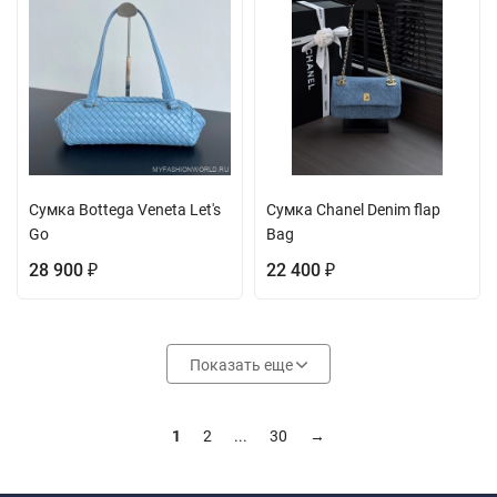
Сумка Bottega Veneta Let's
Сумка Chanel Denim flap
Go
Bag
28 900
22 400
₽
₽
Показать еще
1
2
...
30
→