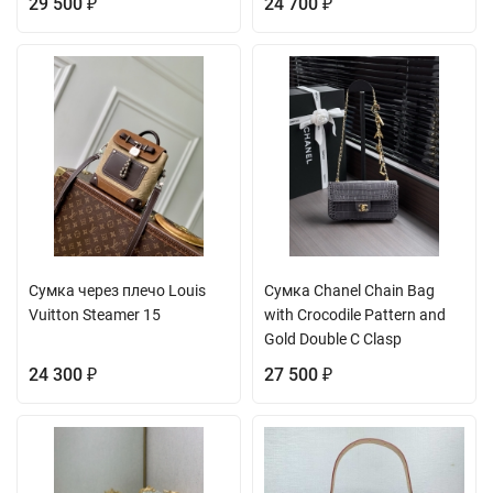
29 500
24 700
₽
₽
Сумка через плечо Louis
Сумка Chanel Chain Bag
Vuitton Steamer 15
with Crocodile Pattern and
Gold Double C Clasp
24 300
27 500
₽
₽