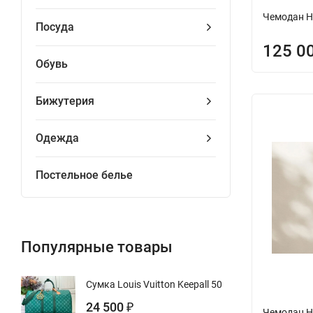
Чемодан H
Посуда
125 0
Обувь
Бижутерия
Одежда
Постельное белье
Популярные товары
Сумка Louis Vuitton Keepall 50
24 500
₽
Чемодан H