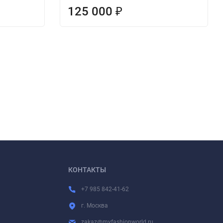
125 000
₽
КОНТАКТЫ
+7 985 842-41-62
г. Москва
zakaz@myfashionworld.ru