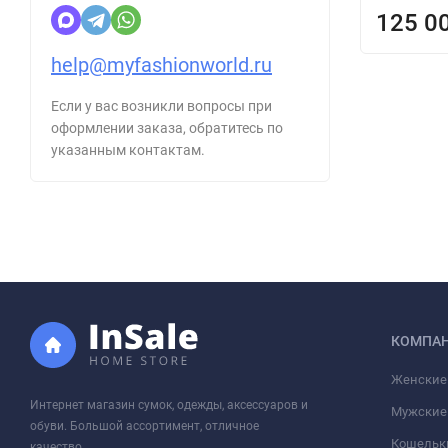
125 0
help@myfashionworld.ru
Если у вас возникли вопросы при
оформлении заказа, обратитесь по
указанным контактам.
КОМПА
Женские
Интернет магазин сумок, одежды, аксессуаров и
Мужские
обуви. Большой ассортимент, отличное
Кошельк
качество.