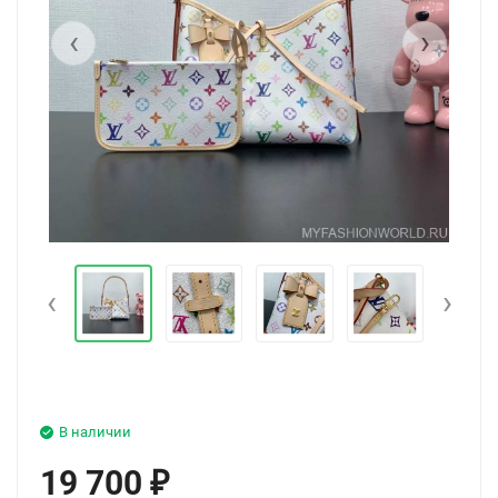
‹
›
‹
›
В наличии
19 700
₽