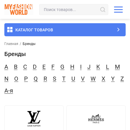
КАТАЛОГ ТОВАРОВ
Главная
/
Бренды
Бренды
A
B
C
D
E
F
G
H
I
J
K
L
M
N
O
P
Q
R
S
T
U
V
W
X
Y
Z
А-я