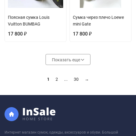
Поясная cумка Louis
Сумка через плечо Loewe
Vuitton BUMBAG
mini Gate
17 800
17 800
₽
₽
Показать еще
1
2
...
30
→
Интернет магазин сумок, одежды, аксессуаров и обуви. Большой