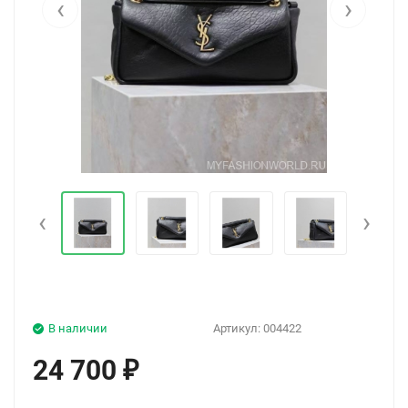
‹
›
‹
›
В наличии
Артикул:
004422
24 700
₽