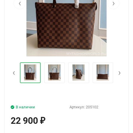
‹
›
‹
›
В наличии
Артикул:
205102
22 900
₽