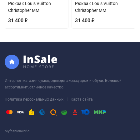
Рюкзак Louis Vuitton
Рюкзак Louis Vuitton
Christopher MM
Christopher MM
31 400
31 400
₽
₽
Интернет магазин сумок, одежды, аксессуаров и обуви. Большой
ассортимент, отличное качество.
|
Политика персональных данных
Карта сайта
Myfashionworld