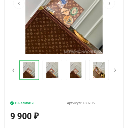
‹
›
‹
›
В наличии
Артикул:
180705
9 900
₽