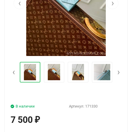
‹
›
‹
›
В наличии
Артикул:
171330
7 500
₽