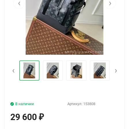
‹
›
‹
›
В наличии
Артикул:
153808
29 600
₽