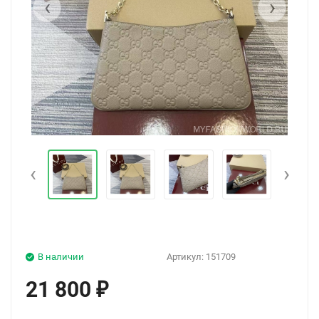
‹
›
‹
›
В наличии
Артикул:
151709
21 800
₽