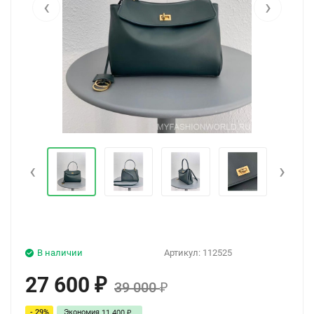
‹
›
‹
›
В наличии
Артикул:
112525
27 600
₽
39 000
₽
- 29%
Экономия
11 400
₽