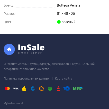
Бренд
Bottega Veneta
Размер
51 × 45 × 20
Цвет
зеленый
Интернет магазин сумок, одежды, аксессуаров и обуви. Большой
ассортимент, отличное качество.
|
Политика персональных данных
Карта сайта
Myfashionworld