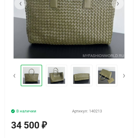
‹
›
‹
›
В наличии
Артикул:
140213
34 500
₽