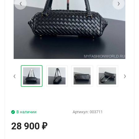
‹
›
‹
›
В наличии
Артикул:
003711
28 900
₽