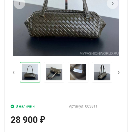
‹
›
‹
›
В наличии
Артикул:
003811
28 900
₽