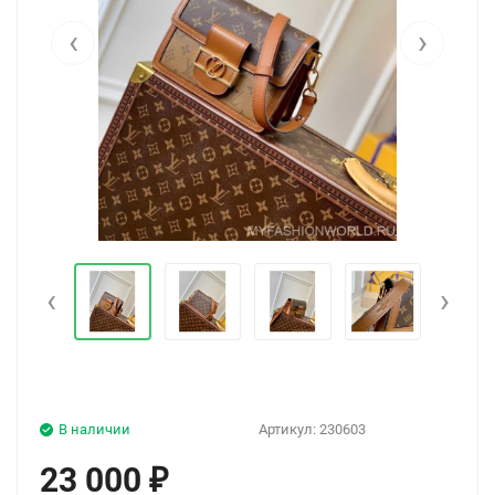
‹
›
‹
›
В наличии
Артикул:
230603
23 000
₽