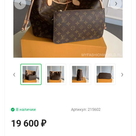
‹
›
‹
›
В наличии
Артикул:
215602
19 600
₽