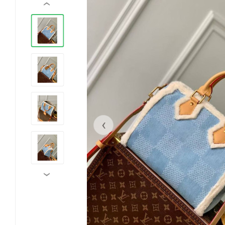
‹
‹
›