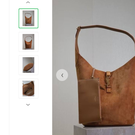
‹
‹
›