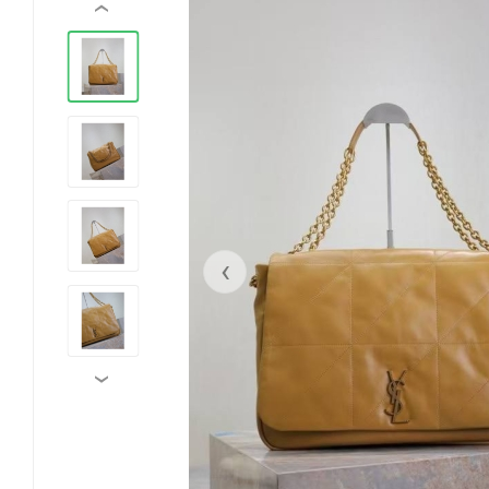
‹
‹
›