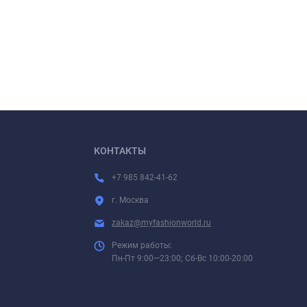
КОНТАКТЫ
+7 985 842-41-62
г. Москва
zakaz@myfashionworld.ru
Режим работы:
Пн-Пт 9:00—23:00; Сб-Вс 10:00-20:00