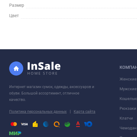
Размер
Цвет
КОМПА
Женские
Интернет магазин сумок, одежды, аксессуаров и
Мужские
обуви. Большой ассортимент, отличное
Кошельк
качество.
Рюкзаки
|
Политика персональных данных
Карта сайта
Клатчи
Чемода