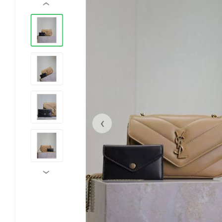
‹
‹
›