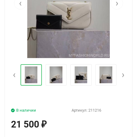
‹
›
‹
›
В наличии
Артикул:
211216
21 500
₽