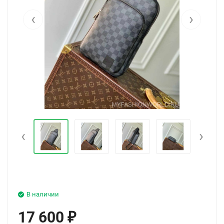
‹
›
‹
›
В наличии
17 600
₽