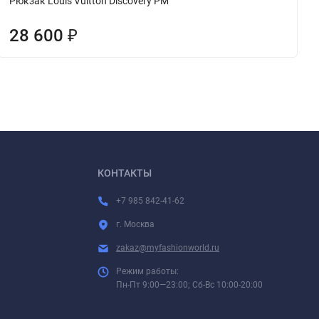
Рюкзак Louis Vuitton Discovery PM
28 600
₽
КОНТАКТЫ
+7 985 842-41-62
г. Москва
zakaz@myfashionworld.ru
Режим работы:
Пн-Пт 9:00—23:00; Сб-Вс 10:00-20:00