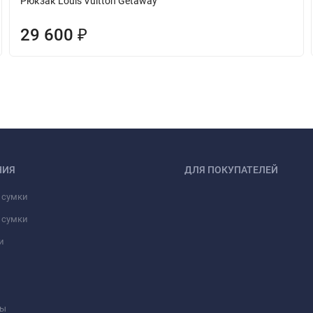
Рюкзак Louis Vuitton Getaway
29 600
₽
НИЯ
ДЛЯ ПОКУПАТЕЛЕЙ
 сумки
 сумки
и
ны