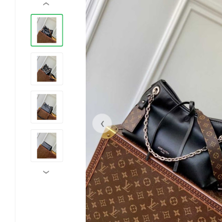
‹
‹
›