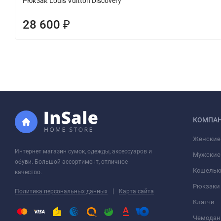
Рюкзак Louis Vuitton Discovery
28 600
₽
КОМПА
Женские
Интернет магазин сумок, одежды, аксессуаров и
Мужские
обуви. Большой ассортимент, отличное
Кошельк
качество.
Рюкзаки
|
Политика персональных данных
Карта сайта
Клатчи
Чемода