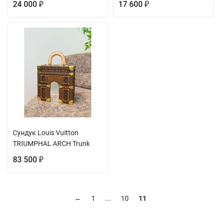
24 000
17 600
₽
₽
Сундук Louis Vuitton
TRIUMPHAL ARCH Trunk
83 500
₽
←
1
...
10
11